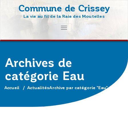
Skip
Commune de Crissey
to
La vie au fil de la Raie des Moutelles
content
AFFICHER/MASQUER
LA
NAVIGATION
Archives de
catégorie Eau
Accueil
/
Actualités
Archive par catégorie "Eau"