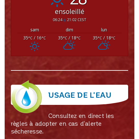
ensoleillé
06:24
21:02 CEST
sam
dim
lun
35
/ 16
35
/ 18
35
/ 18
°C
°C
°C
°C
°C
°C
USAGE DE L'EAU
Consultez en direct les
règles à adopter en cas d'alerte
sécheresse.