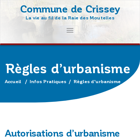
Skip
Commune de Crissey
to
La vie au fil de la Raie des Moutelles
content
AFFICHER/MASQUER
LA
NAVIGATION
Règles d’urbanisme
Accueil
/
Infos Pratiques
/
Règles d’urbanisme
Autorisations d’urbanisme