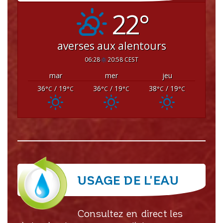
22°
averses aux alentours
06:28
20:58 CEST
mar
mer
jeu
36
/ 19
36
/ 19
38
/ 19
°C
°C
°C
°C
°C
°C
USAGE DE L'EAU
Consultez en direct les