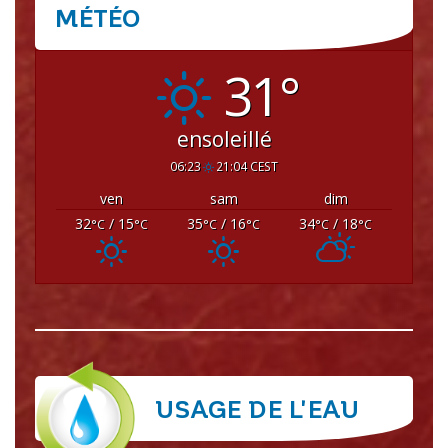
MÉTÉO
CRISSEY
31°
ensoleillé
06:23
21:04 CEST
ven
sam
dim
32
/ 15
35
/ 16
34
/ 18
°C
°C
°C
°C
°C
°C
USAGE DE L'EAU