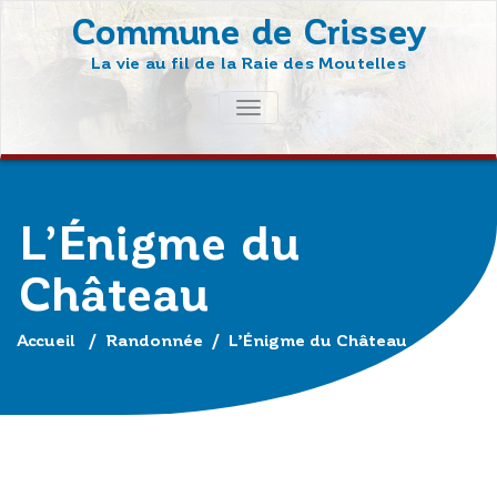
Skip
Commune de Crissey
to
La vie au fil de la Raie des Moutelles
content
AFFICHER/MASQUER
LA
NAVIGATION
L’Énigme du
Château
Accueil
/
Randonnée
/
L’Énigme du Château