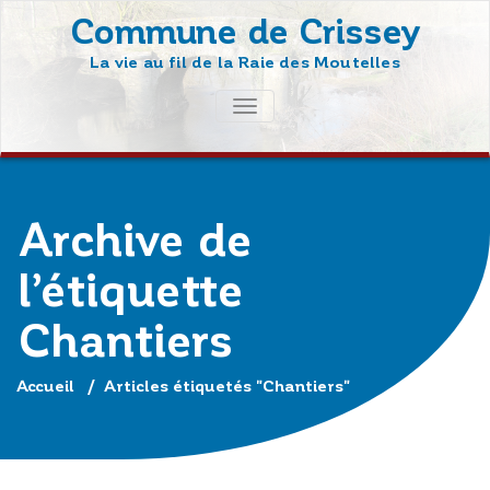
Skip
Commune de Crissey
to
La vie au fil de la Raie des Moutelles
content
AFFICHER/MASQUER
LA
NAVIGATION
Archive de
l’étiquette
Chantiers
Accueil
/
Articles étiquetés "Chantiers"