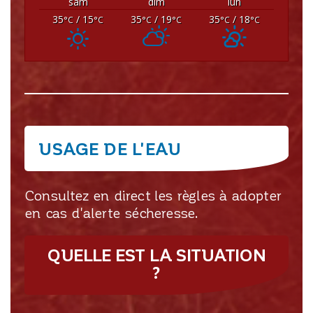
sam
dim
lun
35
/ 15
35
/ 19
35
/ 18
°C
°C
°C
°C
°C
°C
USAGE DE L'EAU
Consultez en direct les règles à adopter
en cas d'alerte sécheresse.
QUELLE EST LA SITUATION
?