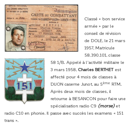
Classé « bon service
armée » par le
conseil de révision
de DOLE, le 21 mars
1957, Matricule
58.390.101, classe
58 1/B. Appelé à l’activité militaire le
3 mars 1958,
Charles BERTHET
est
affecté pour 4 mois de classes à
ème
DIJON caserne Junot, au 5
RTM.
Après deux mois de classes, il
retourne à BESANCON pour faire une
spécialisation radio C9
(morse)
et
radio C10 en phonie. Il passe avec succès les examens « 151
trans ».