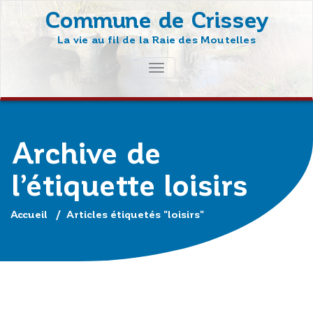
Skip
Commune de Crissey
to
La vie au fil de la Raie des Moutelles
content
AFFICHER/MASQUER
LA
NAVIGATION
Archive de
l’étiquette loisirs
Accueil
/
Articles étiquetés "loisirs"