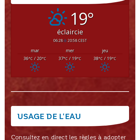
19°
éclaircie
06:28
20:58 CEST
mar
mer
jeu
36
/ 20
37
/ 19
38
/ 19
°C
°C
°C
°C
°C
°C
USAGE DE L'EAU
Consultez en direct les règles à adopter