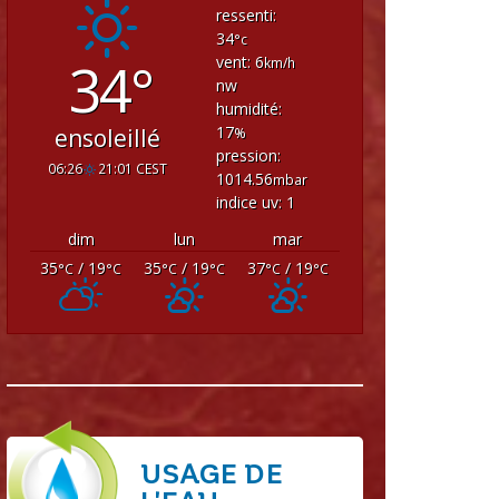
ressenti:
34
°c
34°
vent: 6
km/h
nw
humidité:
17
ensoleillé
%
pression:
06:26
21:01 CEST
1014.56
mbar
indice uv: 1
dim
lun
mar
35
/ 19
35
/ 19
37
/ 19
°C
°C
°C
°C
°C
°C
USAGE DE