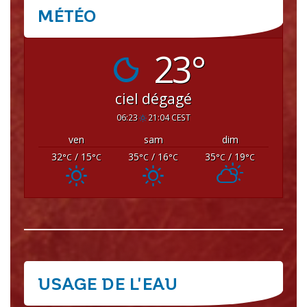
MÉTÉO
CRISSEY
23°
ciel dégagé
06:23
21:04 CEST
ven
sam
dim
32
/ 15
35
/ 16
35
/ 19
°C
°C
°C
°C
°C
°C
USAGE DE L'EAU