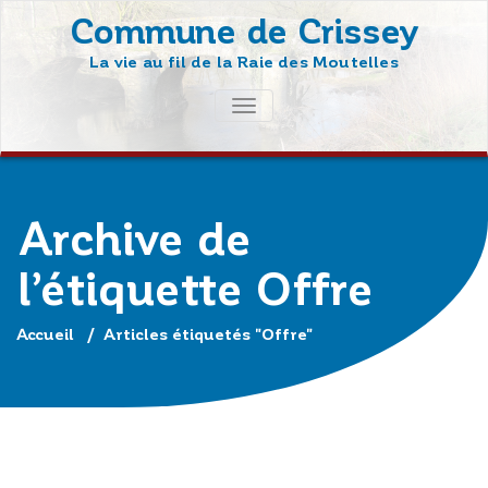
Skip
Commune de Crissey
to
La vie au fil de la Raie des Moutelles
content
AFFICHER/MASQUER
LA
NAVIGATION
Archive de
l’étiquette Offre
Accueil
/
Articles étiquetés "Offre"