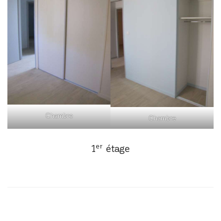
Chambre
Chambre
er
1
étage