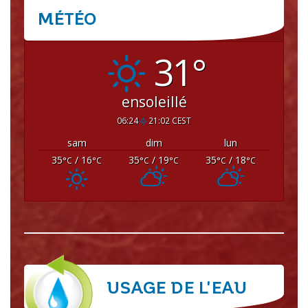
MÉTÉO
CRISSEY
31°
ensoleillé
06:24
21:02 CEST
sam
dim
lun
35
/ 16
35
/ 19
35
/ 18
°C
°C
°C
°C
°C
°C
USAGE DE L'EAU