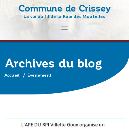
Skip
Commune de Crissey
to
La vie au fil de la Raie des Moutelles
content
AFFICHER/MASQUER
LA
NAVIGATION
Archives du blog
Accueil
/
Évènement