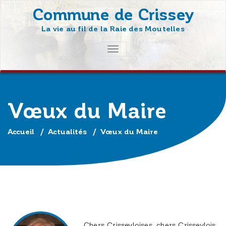
Skip
Commune de Crissey
to
La vie au fil de la Raie des Moutelles
content
AFFICHER/MASQUER
LA
NAVIGATION
Vœux du Maire
Accueil
/
Actualités
/
Vœux du Maire
Chers Crisseyloises, chers Crisseylois,