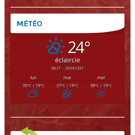
MÉTÉO
CRISSEY
24°
éclaircie
06:27
20:59 CEST
lun
mar
mer
35
/ 19
37
/ 19
38
/ 19
°C
°C
°C
°C
°C
°C