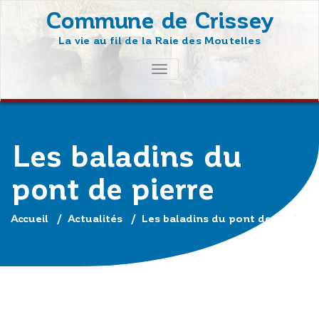
Skip
Commune de Crissey
to
La vie au fil de la Raie des Moutelles
content
AFFICHER/MASQUER
LA
NAVIGATION
Les baladins du
pont de pierre
Accueil
/
Actualités
/
Les baladins du pont de pierre