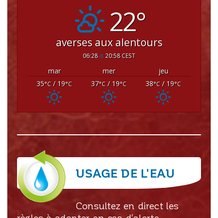
22°
averses aux alentours
06:28
20:58 CEST
mar
mer
jeu
35
/ 19
37
/ 19
38
/ 19
°C
°C
°C
°C
°C
°C
USAGE DE L'EAU
Consultez en direct les
règles à adopter en cas d'alerte