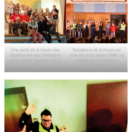
Une partie de la troupe des
Salutations de la troupe sur
Baladins lors des répétitions
une très belle saison 2023. Le
de la pièce « Joyeuse Noëlle
succès était encore au
».
rendez-vous.