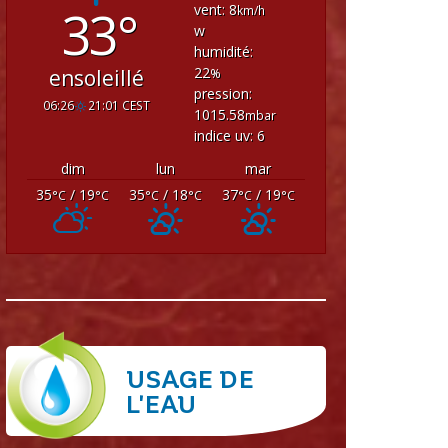
33°
vent: 8
km/h
w
humidité:
22
ensoleillé
%
pression:
06:26
21:01 CEST
1015.58
mbar
indice uv: 6
dim
lun
mar
35
/ 19
35
/ 18
37
/ 19
°C
°C
°C
°C
°C
°C
USAGE DE
L'EAU