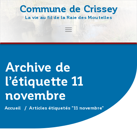
Skip
Commune de Crissey
to
La vie au fil de la Raie des Moutelles
content
AFFICHER/MASQUER
LA
NAVIGATION
Archive de
l’étiquette 11
novembre
Accueil
/
Articles étiquetés "11 novembre"