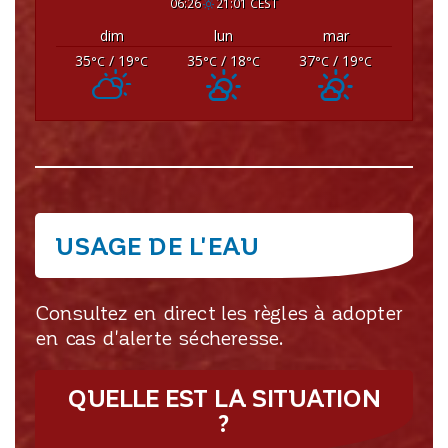
06:26
21:01 CEST
dim
lun
mar
35
/ 19
35
/ 18
37
/ 19
°C
°C
°C
°C
°C
°C
USAGE DE L'EAU
Consultez en direct les règles à adopter
en cas d'alerte sécheresse.
QUELLE EST LA SITUATION
?