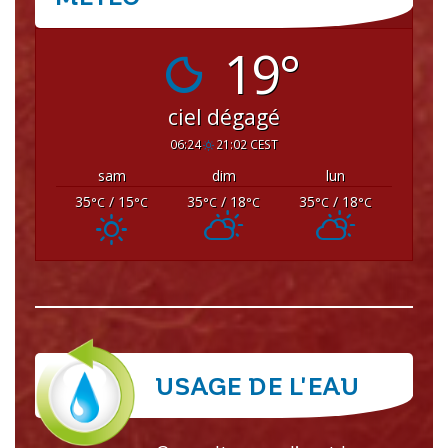
CRISSEY
19°
ciel dégagé
06:24
21:02 CEST
sam
dim
lun
35
/ 15
35
/ 18
35
/ 18
°C
°C
°C
°C
°C
°C
USAGE DE L'EAU