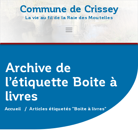
Skip
Commune de Crissey
to
La vie au fil de la Raie des Moutelles
content
AFFICHER/MASQUER
LA
NAVIGATION
Archive de
l’étiquette Boite à
livres
Accueil
/
Articles étiquetés "Boite à livres"