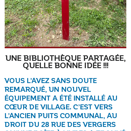
UNE BIBLIOTHÈQUE PARTAGÉE,
QUELLE BONNE IDÉE !!!
VOUS L’AVEZ SANS DOUTE
REMARQUÉ, UN NOUVEL
ÉQUIPEMENT A ÉTÉ INSTALLÉ AU
CŒUR DE VILLAGE. C’EST VERS
L’ANCIEN PUITS COMMUNAL, AU
DROIT DU 28 RUE DES VERGERS