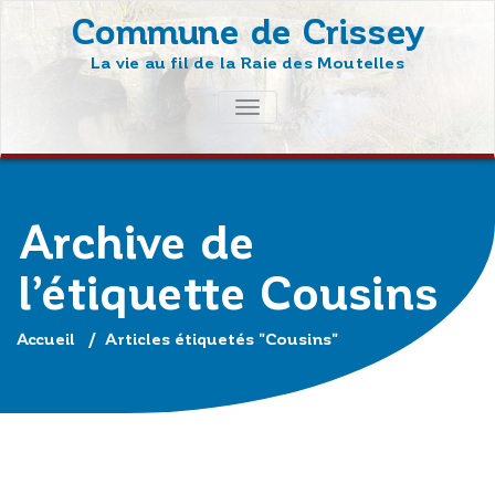
Skip
Commune de Crissey
to
La vie au fil de la Raie des Moutelles
content
AFFICHER/MASQUER
LA
NAVIGATION
Archive de
l’étiquette Cousins
Accueil
/
Articles étiquetés "Cousins"