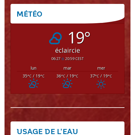
MÉTÉO
CRISSEY
19°
éclaircie
06:27
20:59 CEST
lun
mar
mer
35
/ 19
36
/ 19
37
/ 19
°C
°C
°C
°C
°C
°C
USAGE DE L'EAU