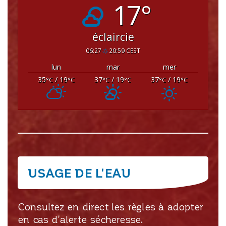
17°
éclaircie
06:27
20:59 CEST
lun
mar
mer
35
/ 19
37
/ 19
37
/ 19
°C
°C
°C
°C
°C
°C
USAGE DE L'EAU
Consultez en direct les règles à adopter
en cas d'alerte sécheresse.