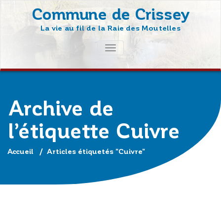
Skip
Commune de Crissey
to
La vie au fil de la Raie des Moutelles
content
AFFICHER/MASQUER
LA
NAVIGATION
Archive de
l’étiquette Cuivre
Accueil
/
Articles étiquetés "Cuivre"