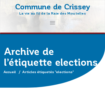
Skip
Commune de Crissey
to
La vie au fil de la Raie des Moutelles
content
AFFICHER/MASQUER
LA
NAVIGATION
Archive de
l’étiquette elections
Accueil
/
Articles étiquetés "elections"