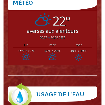
MÉTÉO
CRISSEY
22°
averses aux alentours
06:27
20:59 CEST
lun
mar
mer
35
/ 19
37
/ 20
38
/ 19
°C
°C
°C
°C
°C
°C
USAGE DE L'EAU