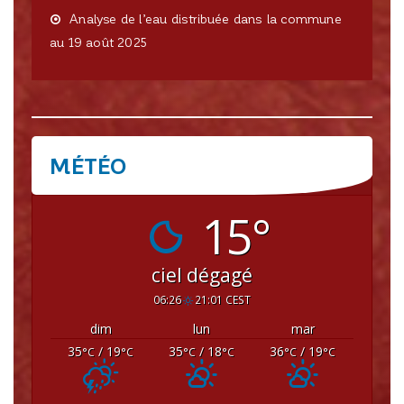
Analyse de l’eau distribuée dans la commune
au 19 août 2025
MÉTÉO
CRISSEY
15°
ciel dégagé
06:26
21:01 CEST
dim
lun
mar
35
/ 19
35
/ 18
36
/ 19
°C
°C
°C
°C
°C
°C