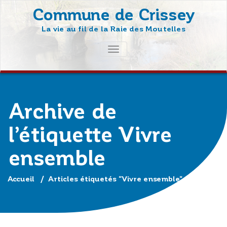
Skip
Commune de Crissey
to
La vie au fil de la Raie des Moutelles
content
AFFICHER/MASQUER
LA
NAVIGATION
Archive de
l’étiquette Vivre
ensemble
Accueil
/
Articles étiquetés "Vivre ensemble"