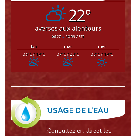
22°
averses aux alentours
06:27
20:59 CEST
lun
mar
mer
35
/ 19
37
/ 20
38
/ 19
°C
°C
°C
°C
°C
°C
USAGE DE L'EAU
Consultez en direct les