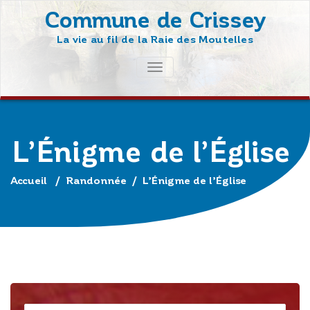
Skip
Commune de Crissey
to
La vie au fil de la Raie des Moutelles
content
AFFICHER/MASQUER
LA
NAVIGATION
L’Énigme de l’Église
Accueil
/
Randonnée
/
L’Énigme de l’Église