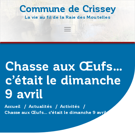
Skip
Commune de Crissey
to
La vie au fil de la Raie des Moutelles
content
AFFICHER/MASQUER
LA
NAVIGATION
Chasse aux Œufs…
c’était le dimanche
9 avril
Accueil
/
Actualités
/
Activités
/
Chasse aux Œufs… c’était le dimanche 9 avril