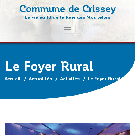
Skip
Commune de Crissey
to
La vie au fil de la Raie des Moutelles
content
AFFICHER/MASQUER
LA
NAVIGATION
Le Foyer Rural
Accueil
/
Actualités
/
Activités
/
Le Foyer Rural