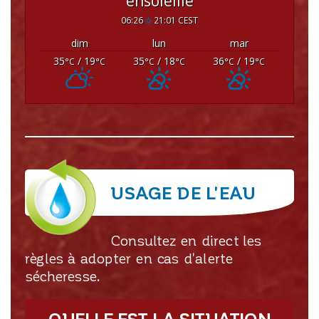
ensoleillé
06:26
21:01 CEST
dim
lun
mar
35
/ 19
35
/ 18
36
/ 19
°C
°C
°C
°C
°C
°C
USAGE DE L'EAU
Consultez en direct les
règles à adopter en cas d'alerte
sécheresse.
QUELLE EST LA SITUATION