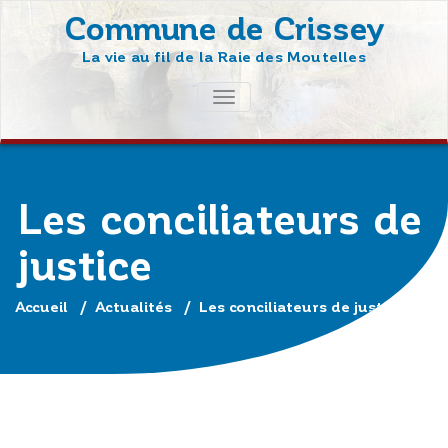
Skip
Commune de Crissey
to
La vie au fil de la Raie des Moutelles
content
AFFICHER/MASQUER
LA
NAVIGATION
Les conciliateurs de
justice
Accueil
/
Actualités
/
Les conciliateurs de justice