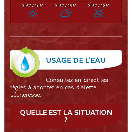
35
/ 16
35
/ 19
35
/ 18
°C
°C
°C
°C
°C
°C
USAGE DE L'EAU
Consultez en direct les
règles à adopter en cas d'alerte
sécheresse.
QUELLE EST LA SITUATION
?