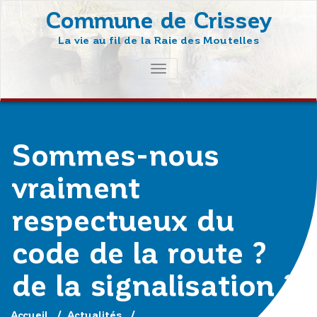
Skip
Commune de Crissey
to
La vie au fil de la Raie des Moutelles
content
AFFICHER/MASQUER
LA
NAVIGATION
Sommes-nous
vraiment
respectueux du
code de la route ?
de la signalisation ?
Accueil
/
Actualités
/