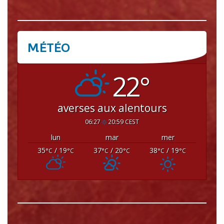
MÉTÉO
CRISSEY
22°
averses aux alentours
06:27
20:59 CEST
lun
mar
mer
35
/ 19
37
/ 20
38
/ 19
°C
°C
°C
°C
°C
°C